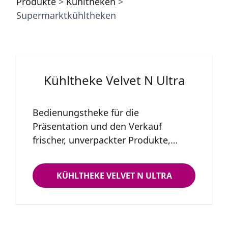
Produkte
>
Kühltheken
>
Supermarktkühltheken
Kühltheke Velvet N Ultra
Bedienungstheke für die
Präsentation und den Verkauf
frischer, unverpackter Produkte,
insbesondere von Fleisch und
Geflügel. Geeignet für mittlere und
KÜHLTHEKE VELVET N ULTRA
große Verkaufsflächen, aber auch für
Fachgeschäfte wie Z.B. Metzgereien;
Fleisch und Geflügel bewahren ihre
optimalen organoleptischen