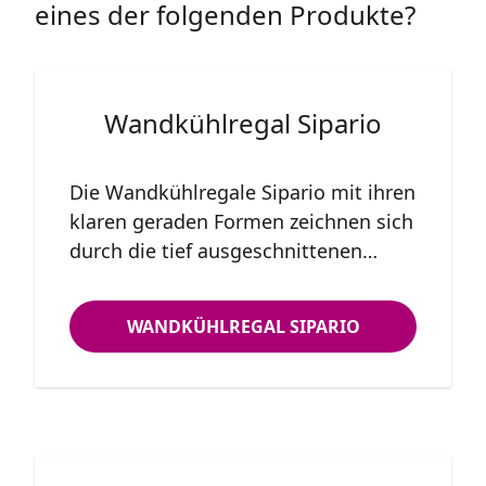
eines der folgenden Produkte?
Wandkühlregal Sipario
Die Wandkühlregale Sipario mit ihren
klaren geraden Formen zeichnen sich
durch die tief ausgeschnittenen
verglasten Seitenteile, große
Auslageflächen und vielfältigen
WANDKÜHLREGAL SIPARIO
Austattungsdetails aus. Das
Kühlwandregal Modell Sipario Ultra
GEI mit Drehtüren und 2 Panorama-
Seitenteilen wird in vier verschiedene
Länge hergestellt 93,7 cm | 125,0 cm
| 187,5 cm | 250,8 cm (Maße ohne