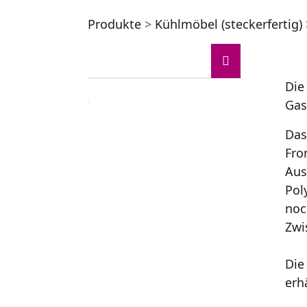
Produkte
>
Kühlmöbel (steckerfertig)
Die
Gas
Das
Fro
Aus
Pol
noc
Zwi
Die
erhä