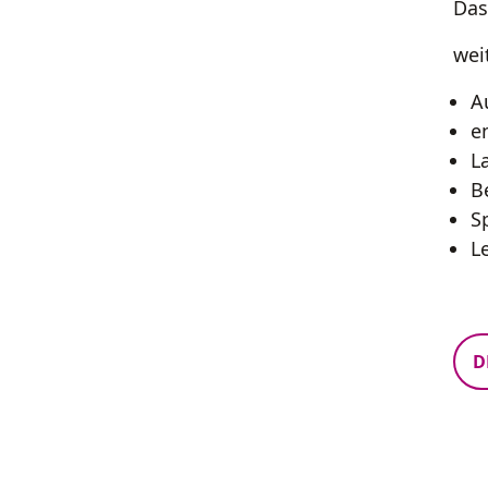
Das
wei
A
e
L
B
S
L
D