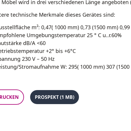
 Möbel wird in drei verschiedenen Länge angeboten
tere technische Merkmale dieses Gerätes sind:
usstellfläche m²: 0,47( 1000 mm) 0,73 (1500 mm) 0,9
mpfohlene Umgebungstemperatur 25 ° C u..r.60%
autstärke dB/A <60
etriebstemperatur +2° bis +6°C
pannung 230 V – 50 Hz
eistung/Stromaufnahme W: 295( 1000 mm) 307 (1500
RUCKEN
PROSPEKT (1 MB)