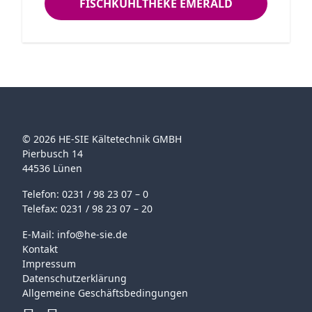
FISCHKÜHLTHEKE EMERALD
Fischtheke ist mit einem berohrten
Plattenverdampfer ausgestattet. Die
gebogenen Sekurit-
Sicherheitsfrontscheiben sowie
die Stollenfüße aus Edelstahl
(wahlweise gegen Aufpreis auch als
Glasfüße) unterstreichen das
© 2026 HE-SIE Kältetechnik GMBH
formschöne Design dieser
Pierbusch 14
Fischtheke. Die Arbeitsplatte die aus
44536 Lünen
Edelstahl besteht ist 260 mm breit.
Telefon: 0231 / 98 23 07 – 0
Ebenfalls aus Edelstahl ist der
Telefax: 0231 / 98 23 07 – 20
Frontstreifen, der unterhalb der
E-Mail:
info@he-sie.de
Frontscheibe installiert ist. Eine
Kontakt
vielzahl von verschiedenen
Impressum
Zubehörteilen wie z.B. Arbeitsplatte
Datenschutzerklärung
aus CorianReinigungsanlageLED
Allgemeine Geschäftsbedingungen