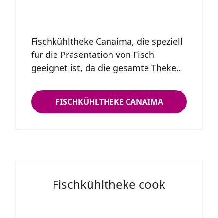
Fischkühltheke Canaima, die speziell
für die Präsentation von Fisch
geeignet ist, da die gesamte Theke
aus Edelstahl AISI 316 gefertigt wird.
Die Fischtheke ist mit einem
FISCHKÜHLTHEKE CANAIMA
berohrten Plattenverdampfer
ausgestattet. Die gebogenen Sekurit-
Sicherheitshebescheiben sowie die
ellipsenförmigen Edelstahlfüße
unterstreichen das formschöne
Design dieser Fischtheke. Die
Fischkühltheke cook
Arbeitsplatte ist 260 mm breit.
Fischkühltheke Canaima, die speziell
für die Präsentation von Fisch