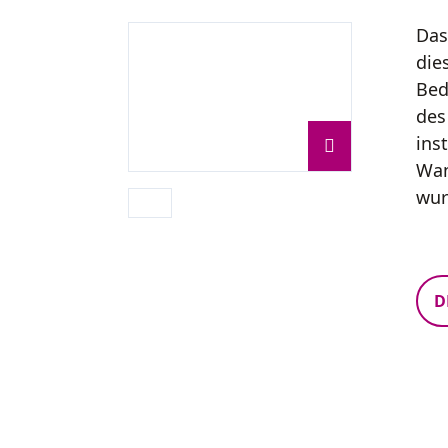
Das
die
Bed
des
ins
Wan
wur
D