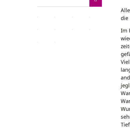
All
die
Im 
wie
zei
gef
Vie
lan
and
jeg
Wan
Wan
Wur
seh
Tie