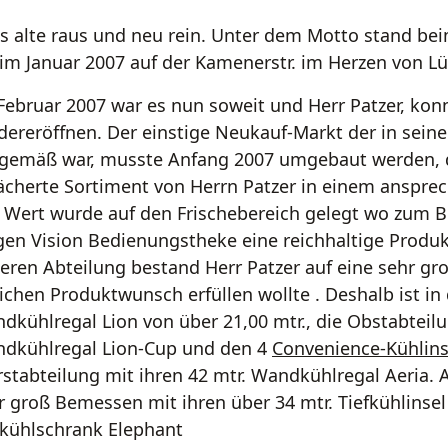
es alte raus und neu rein. Unter dem Motto stand 
 im Januar 2007 auf der Kamenerstr. im Herzen von 
Februar 2007 war es nun soweit und Herr Patzer, kon
dereröffnen. Der einstige Neukauf-Markt der in sei
tgemäß war, musste Anfang 2007 umgebaut werden, d
ächerte Sortiment von Herrn Patzer in einem anspr
l Wert wurde auf den Frischebereich gelegt wo zum Be
gen Vision Bedienungstheke eine reichhaltige Produk
eren Abteilung bestand Herr Patzer auf eine sehr gr
lichen Produktwunsch erfüllen wollte . Deshalb ist i
dkühlregal Lion von über 21,00 mtr., die Obstabteilu
dkühlregal Lion-Cup und den 4
Convenience-Kühlins
stabteilung mit ihren 42 mtr. Wandkühlregal Aeria. A
r groß Bemessen mit ihren über 34 mtr. Tiefkühlinse
fkühlschrank Elephant