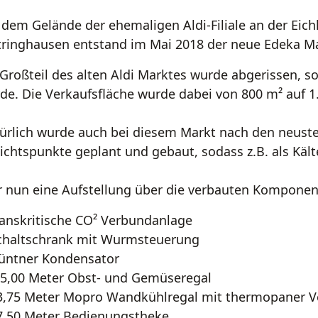
 dem Gelände der ehemaligen Aldi-Filiale an der Eic
tringhausen entstand im Mai 2018 der neue Edeka Ma
 Großteil des alten Aldi Marktes wurde abgerissen, s
de. Die Verkaufsfläche wurde dabei von 800 m² auf 1.
ürlich wurde auch bei diesem Markt nach den neus
ichtspunkte geplant und gebaut, sodass z.B. als Kält
r nun eine Aufstellung über die verbauten Komponen
ranskritische CO² Verbundanlage
chaltschrank mit Wurmsteuerung
üntner Kondensator
5,00 Meter Obst- und Gemüseregal
3,75 Meter Mopro Wandkühlregal mit thermopaner V
7,50 Meter Bedienungstheke