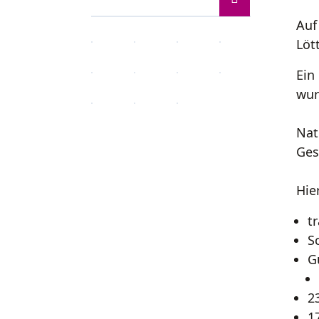
Auf
Löt
Ein
wur
Nat
Ges
Hie
t
S
G
2
1