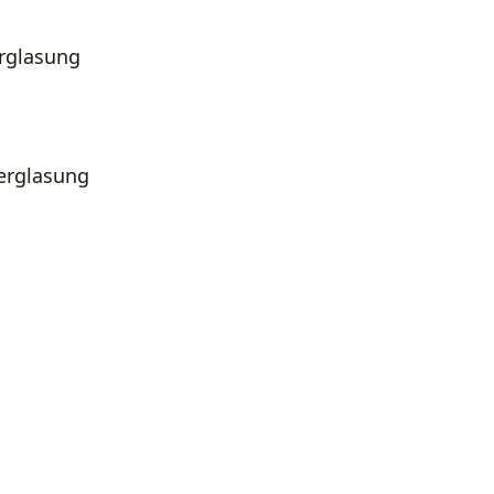
rglasung
erglasung